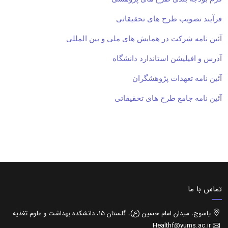
فرآیند تصویب طرح های تحقیقاتی
آئین نامه شرکت در همایش های ملی و بین المللی
آدرس و افیلیشن استاندارد دانشگاه
آئین نامه تعهدات پژوهشگران
آئین نامه جامع طرح های تحقیقاتی
تماس با ما
یاسوج، میدان امام حسین (ع)، گلستان 15، دانشکده بهداشت و علوم تغذیه
Healthf@yums.ac.ir