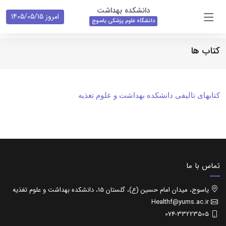
دانشکده بهداشت
امروز 1405/05/15
دانشگاه علوم پزشکی یاسوج
کتاب ها
کتابهای تالیفی دانشکده بهداشت و علوم تغذیه
تماس با ما
یاسوج، میدان امام حسین (ع)، گلستان 15، دانشکده بهداشت و علوم تغذیه
Healthf@yums.ac.ir
074-33223505