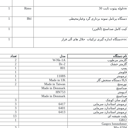
لوله پیتوت ثابت 30cm
Rimo
1
دستگاه پرتامل نمونه برداری گرد وغبارمحیطی
Bbl
1
کیت کامل صداسنج (آنالیزر)
1
دستگاه اندازه گیری ترکیبات حلال های آلی فرارvoc
1
نام دستگاه
مدل
تعداد
گازمتر مرطوب
W-Nk-1A
2
گازمتر خشک
Dc-2
2
پمپ
801
1
فلومتر
1
ترمومتر
1108S
1
S
دستگاه سنجش گاز H
Made in UK
1
2
نورسنج
Made in Taiwan
2
صداسنج
Made in Denmark
ادیومتر
HN753
صداسنج
Made in Denmark
گوی سان کوچک
3
ترمومتر استاندارد سرمایی
6417
3
ترمومتر استاندارد سرمایی
6401
3
ترمومتر استاندارد سرمایی
6413
3
پلیت شیشه ای
13
1
GB12
Gaspro bennehmer
3
Mio 6204