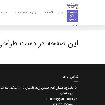
دانشکده
بهداشت
سایت دانشگاه
درباره دانشکده
حوزه 
دانشگاه
علوم
پزشکی
یاسوج
اردوها
این صفحه در دست طراح
تماس با ما
یاسوج، میدان امام حسین (ع)، گلستان 15، دانشکده 
علوم تغذیه
Healthf@yums.ac.ir
074-33223505