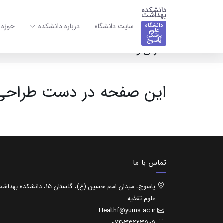
دانشکده
بهداشت
سایت دانشگاه
درباره دانشکده
حوزه 
دانشگاه
علوم
پزشکی
یاسوج
معرفی واحد
این صفحه در دست طراح
تماس با ما
یاسوج، میدان امام حسین (ع)، گلستان 15، دانشکده 
علوم تغذیه
Healthf@yums.ac.ir
074-33223505