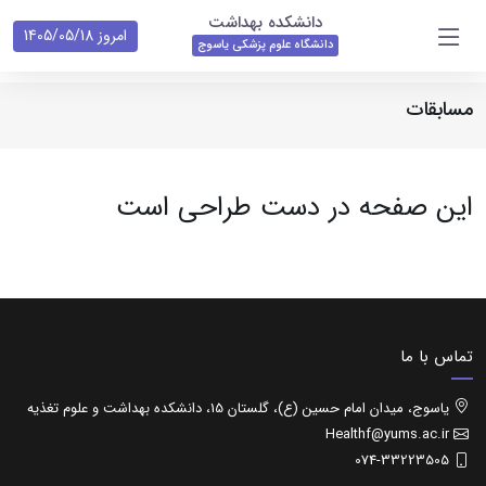
دانشکده بهداشت
امروز 1405/05/18
دانشگاه علوم پزشکی یاسوج
مسابقات
این صفحه در دست طراحی است
تماس با ما
یاسوج، میدان امام حسین (ع)، گلستان 15، دانشکده بهداشت و علوم تغذیه
Healthf@yums.ac.ir
074-33223505