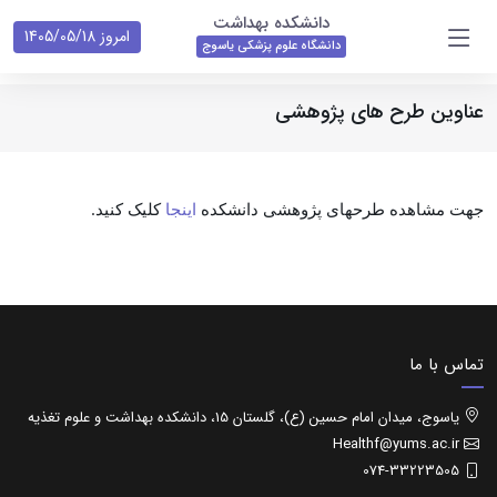
دانشکده بهداشت
امروز 1405/05/18
دانشگاه علوم پزشکی یاسوج
عناوین طرح های پژوهشی
جهت مشاهده طرحهای پژوهشی دانشکده
اینجا
کلیک کنید.
تماس با ما
یاسوج، میدان امام حسین (ع)، گلستان 15، دانشکده بهداشت و علوم تغذیه
Healthf@yums.ac.ir
074-33223505