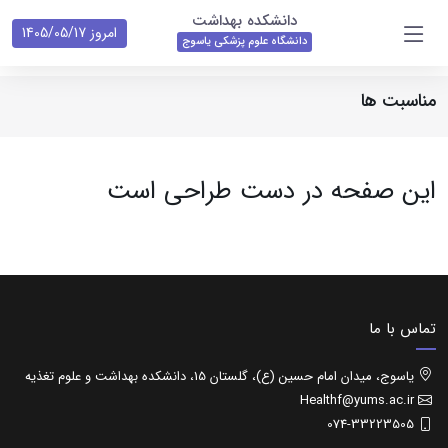
دانشکده بهداشت
امروز 1405/05/17
دانشگاه علوم پزشکی یاسوج
مناسبت ها
این صفحه در دست طراحی است
تماس با ما
یاسوج، میدان امام حسین (ع)، گلستان 15، دانشکده بهداشت و علوم تغذیه
Healthf@yums.ac.ir
074-33223505