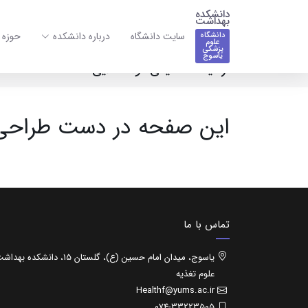
دانشکده
بهداشت
سایت دانشگاه
درباره دانشکده
حوزه 
دانشگاه
علوم
پزشکی
یاسوج
آزمایشگاه شیمی مواد غذایی
این صفحه در دست طراح
تماس با ما
یاسوج، میدان امام حسین (ع)، گلستان 15، دانشکده 
علوم تغذیه
Healthf@yums.ac.ir
074-33223505