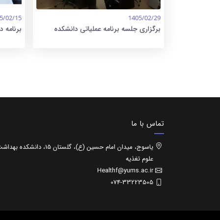
5/02/15
1405/02/29
برگزاری جلسه برنامه عملیاتی دانشکده
برنامه 
بهداشت
تغذیه
تماس با ما
یاسوج، میدان امام حسین (ع)، گلستان 15، دانشکده 
علوم تغذیه
Healthf@yums.ac.ir
074-33223505